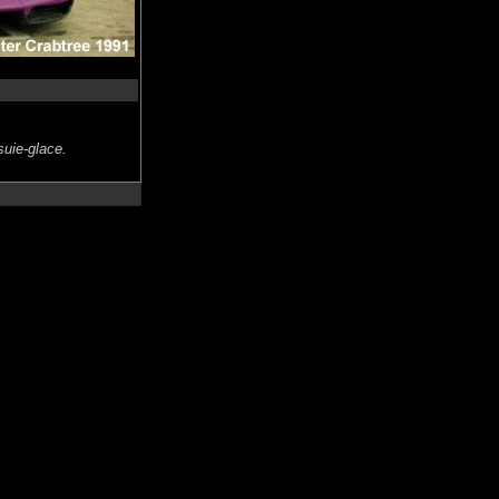
.
suie-glace.