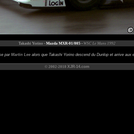
Takashi Yorino -
Mazda MXR-01/005
-
WSC Le Mans 1992
ise par
Martin Lee
alors que Takashi Yorino descend du Dunlop et arrive aux e
© 2002-2018
XJR-14.com